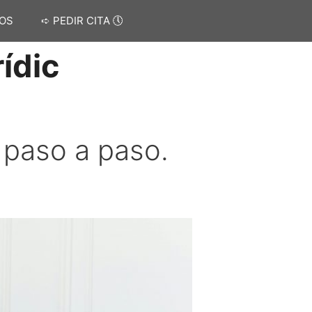
OS
➪ PEDIR CITA 🕔
ídic
 paso a paso.